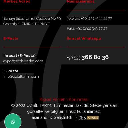
Merkez Adres
Numaralarımız
Sanayi Sitesi Umut Caddesi No:39
Telefon: +90 (232) 544 44 77
Ödemiş / İZMİR / TÜRKİYE
Faks: +90 (232) 543 27 27
E-Posta
İhracat Whatsapp
İhracat (E-Posta):
366 80 36
+90 533
export@ozbiltarim.com
E-Posta
info@ozbiltarim.com
Kişisel Verilerin Korunması
© 2022 ÖZBİL TARIM. Tüm hakları saklıdır. Sitede yer alan
görseller ve bilgiler izinsiz kullanılamaz.
Tasarlandı & Geliştirildi